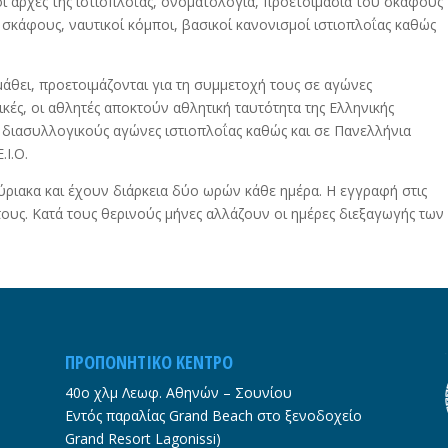
οι αρχές της ιστιοπλοΐας, ονοματολογία, προετοιμασία του σκάφους
υ σκάφους, ναυτικοί κόμποι, βασικοί κανονισμοί ιστιοπλοΐας καθώς
άθει, προετοιμάζονται για τη συμμετοχή τους σε αγώνες
ικές, οι αθλητές αποκτούν αθλητική ταυτότητα της Ελληνικής
 διασυλλογικούς αγώνες ιστιοπλοΐας καθώς και σε Πανελλήνια
Ι.Ο.
ύριακα και έχουν διάρκεια δύο ωρών κάθε ημέρα. Η εγγραφή στις
έτους. Κατά τους θερινούς μήνες αλλάζουν οι ημέρες διεξαγωγής των
ΠΡΟΠΟΝΗΤΙΚΟ ΚΕΝΤΡΟ
40o χλμ Λεωφ. Αθηνών – Σουνίου
Εντός παραλίας Grand Beach στο ξενοδοχείο
Grand Resort Lagonissi)