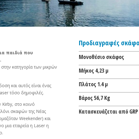
Προδιαγραφές σκάφο
για παιδιά που
Mονοθέσιο σκάφος
.
η στην κατηγορία των μικρών
Μήκος 4,23 μ
Πλάτος 1.4 μ
δοση και αυτός είναι ένας
aser τόσο δημοφιλές.
Βάρος 56,7 Kg
Kirby, στο κοινό
Κατασκευάζεται από GRP
αλόνι σκαφών της Νέας
ομαζόταν Weekender) και
ο μια εταιρεία η Laser η
ο.